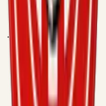
clubesportiuarenysdemunt@gmail.com