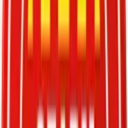
Arenys de Munt
Futbol, poble i identitat
Un club fet per competir, formar i representar el poble amb orgull.
Cada cap de setmana, l'escut surt al camp amb la mateixa ambició
que a la grada.
Contactar
Descobrir equips
El club
Junta Directiva