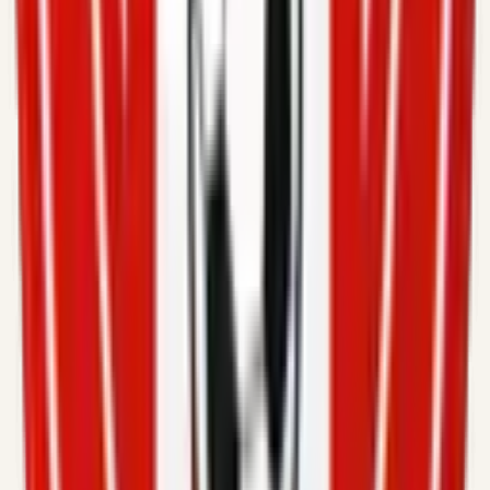
722659040