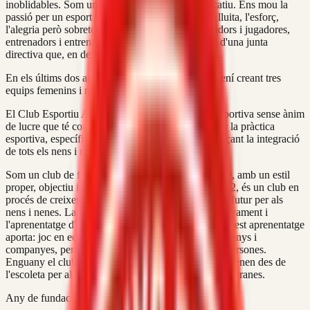
inoblidables. Som un club proper, familiar i educatiu. Ens mou la
passió per un esport inclusiu, on es demostren la lluita, l'esforç,
l'alegria però sobretot la unió. La unió d'uns jugadors i jugadores,
entrenadors i entrenadores, delegats i delegades i d'una junta
directiva que, en definitiva, formen el nostre club.
En els últims dos anys hem apostat pel futbol femení creant tres
equips femenins i molts equips mixtes.
El Club Esportiu Arenys de Munt és una entitat esportiva sense ànim
de lucre que té com a principal missió promocionar la pràctica
esportiva, específicament l'esport del futbol, mitjançant la integració
de tots els nens i nenes de la nostra vila.
Som un club de formació de jugadors des de la base, amb un estil
proper, objectiu i sobretot familiar. Fundat l'any 1922, és un club en
procés de creixement i amb un projecte de present i futur per als
nens i nenes. La direcció del club es basa en l'ensenyament i
l'aprenentatge d'aquest esport d'equip i tot el que aquest aprenentatge
aporta: joc en equip, aprendre a compartir, ser companys i
companyes, però per sobre de tot, formació com a persones.
Enguany el club consta de catorze equips que comprenen des de
l'escoleta per als més menuts fins a dos equips de veteranes.
Any de fundació