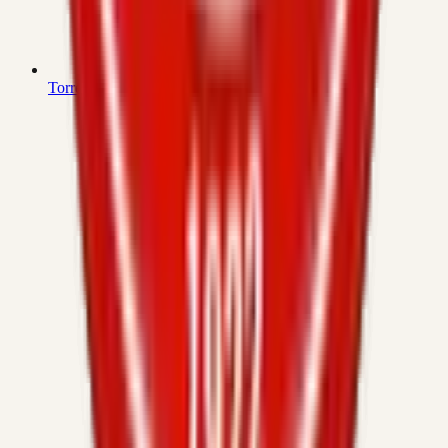
Torrent d'en Terra S/N (08358 Arenys de Munt)