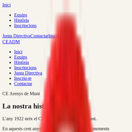
Inici
Equips
Història
Inscripcions
Junta Directiva
Contactar
Inscriu-te
CEADM
Inici
Equips
Història
Inscripcions
Junta Directiva
Inscriu-te
Contactar
CE Arenys de Munt
La nostra història
L'any 1922 neix el Club Esportiu Arenys de Munt.
En aquests cent anys d'història hem viscut molts moments