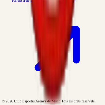
Torrent d'en Terra (08358 Arenys de Munt)
© 2026 Club Esportiu Arenys de Munt. Tots els drets reservats.