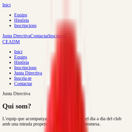
Inici
Equips
Història
Inscripcions
Junta Directiva
Contactar
Inscriu-te
CEADM
Inici
Equips
Història
Inscripcions
Junta Directiva
Inscriu-te
Contactar
Junta Directiva
Qui som?
L'equip que acompanya, organitza i impulsa el dia a dia del club
amb una mirada propera, professional i compromesa.