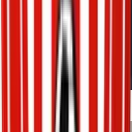
Tresorer
Adrià Alluè García